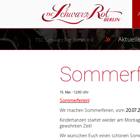
Nav
übe
Aktuell
TSC Schwarz Rot Berlin e.V.
Sommerfe
15. Mai - 12:00 Uhr
Sommerferien!
Wir machen Sommerferien, vom
20.07.2
Kindertanzen startet wieder am Monta
gewohnten Zeit!
Wir wünschen Euch einen schönen Som