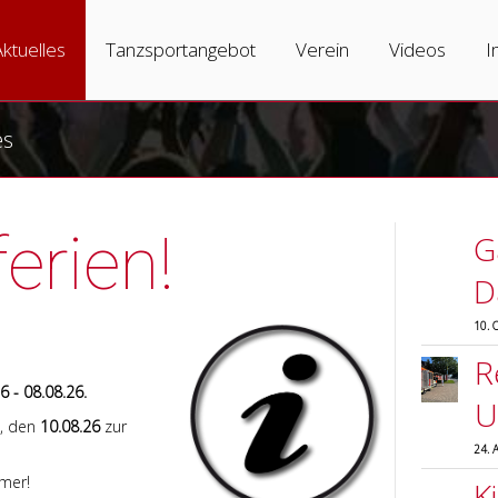
igation
rspringen
Aktuelles
Tanzsportangebot
Verein
Videos
I
es
rien!
G
D
10. 
R
6 - 08.08.26.
U
g, den
10.08.26
zur
24. 
mer!
K