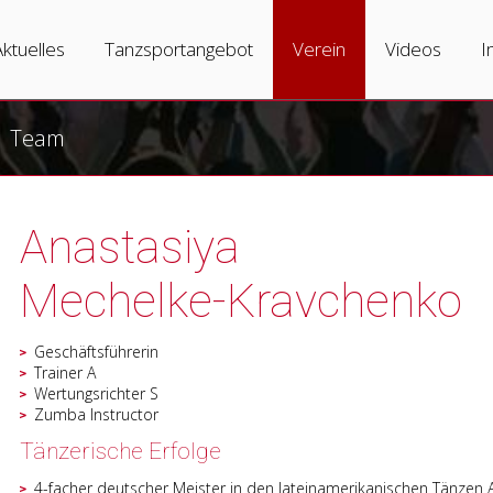
igation
rspringen
Aktuelles
Tanzsportangebot
Verein
Videos
I
Team
Anastasiya
Mechelke-Kravchenko
Geschäftsführerin
Trainer A
Wertungsrichter S
Zumba Instructor
Tänzerische Erfolge
4-facher deutscher Meister in den lateinamerikanischen Tänzen