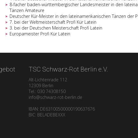
8-facher baden-württembergischer Landesmeister in den latein
Tänzen Amateure
Deutscher Kür-Meister in den lateinamerikanischen Tänzen der P
7. bei der Weltmeisterschaft Profi Kür Latein
3. bei der Deutschen Meisterschaft Profi Latein
Europameister Profi Kür Latein
gebot
TSC Schwarz-Rot Berlin e.V.
Alt-Lichtenrade 112
12309 Berlin
Tel.: 030 74308150
info@schwarz-rot-berlin.de
IBAN: DE63100500000190637676
BIC: BELADEBEXXX