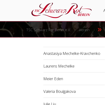
Nav
übe
TSC Schwarz Rot Berlin e.V.
Verein
Anastasiya Mechelke-Kravchenko
Laurens Mechelke
Meier Eden
Valeria Boulgakova
Julie Liu